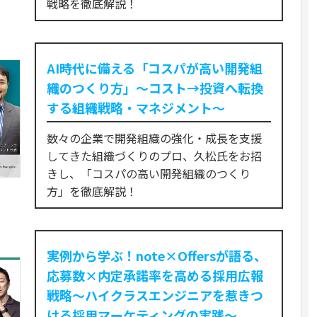
戦略を徹底解説！
AI時代に備える「コスパが高い開発組
織のつくり方」〜コスト→投資へ転換
する組織戦略・マネジメント〜
数々の企業で開発組織の強化・成長を支援
してきた組織づくりのプロ、久松氏をお招
きし、「コスパの高い開発組織のつくり
方」を徹底解説！
実例から学ぶ！note×Offersが語る、
応募数×内定承諾率を高める採用広報
戦略～ハイクラスエンジニアを惹きつ
ける採用マーケティングの実践～