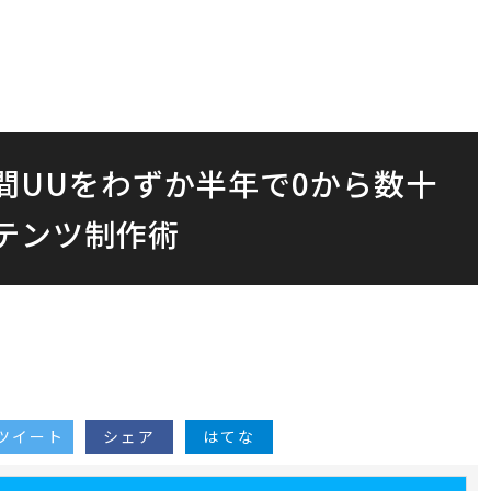
間UUをわずか半年で0から数十
テンツ制作術
ツイート
シェア
はてな