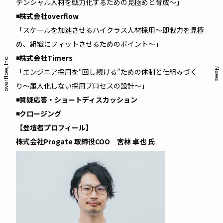
テンシャル人材を戦力化するための見極めと育成〜」
◾️株式会社overflow
「スケールを加速させるハイクラス人材採用〜即戦力を見極
め、組織にフィットさせるためのポイント〜」
◾️株式会社Timers
overflow, Inc.
News
「エンジニア採用を“回し続ける”ための体制と仕組みづく
り〜属人化しない採用プロセスの設計〜」
◾️質疑応答・ショートディスカッション
◾️クロージング
【登壇者プロフィール】
株式会社Progate 取締役COO 宮林 卓也 氏