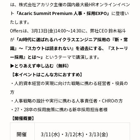
は、株式会社アカリク主催の国内最大級HRオンラインイベン
ト
「Acaric Summit Premium 人事・採用EXPO」
に登壇い
たします。
Offersは、3月13日(金)14:00〜14:30に、弊社CEO 鈴木裕斗
が
「AI時代に選ばれるハイクラスエンジニア採用の『新・常
識』〜『スカウトは読まれない』を過去にする、『ストーリ
ー採用』とは〜」
というテーマで講演します。
▶とりあえず申し込む（無料）
【本イベントはこんな方におすすめ】
・人的資本経営の実現に向けた戦略に携わる経営者・役員の
方
・人事戦略の設計や実行に携わる人事責任者・CHROの方
・27・28卒の採用施策に携わる新卒採用担当者様
【開催概要】
開催
3/11(水)・3/12(木)・3/13(金)