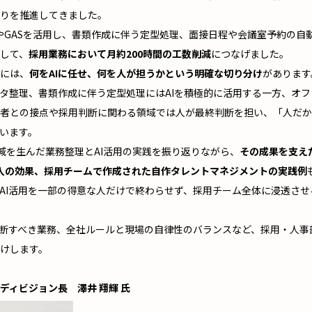
りを推進してきました。
niやGASを活用し、書類作成に伴う定型処理、面接日程や会議室予約の
して、
採用業務において月約200時間の工数削減
につなげました。
には、
何をAIに任せ、何を人が担うかという明確な切り分け
があります
やデータ整理、書類作成に伴う定型処理にはAIを積極的に活用する一方、オ
者との接点や採用判断に関わる領域では人が最終判断を担い、「人だか
います。
削減を生んだ業務整理とAI活用の実践を振り返りながら、
その成果を支えた
社導入の効果、採用チームで作成された自作タレントマネジメントの実践例
AI活用を一部の得意な人だけで終わらせず、採用チーム全体に浸透さ
判断すべき業務、全社ルールと現場の自律性のバランスなど、採用・人事
けします。
v 副ディビジョン長 澤井 翔輝 氏