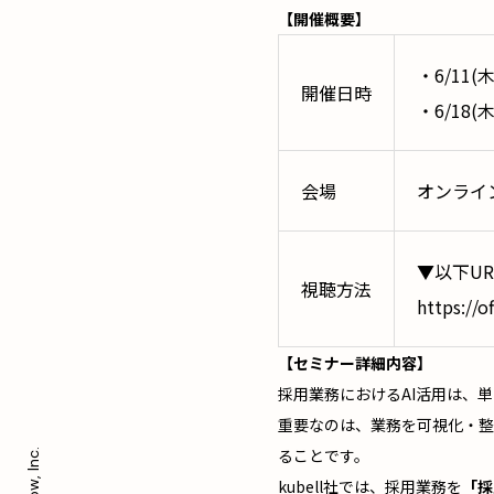
【開催概要】
・6/11(木
開催日時
・6/18(
会場
オンライ
▼以下U
視聴方法
https://o
【セミナー詳細内容】
採用業務におけるAI活用は、
重要なのは、業務を可視化・整
ることです。
kubell社では、採用業務を
「採