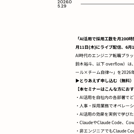
2026.0
5.29
「AI活用で採用工数を月200時
月11日(木)にライブ配信、6月
AI時代のエンジニア転職プラッ
鈴木裕斗、以下 overflow）
ール×チーム自律〜」を2026年
▶とりあえず申し込む（無料）
【本セミナーはこんな方におす
・AI活用を自社内の各部署で
・人事・採用業務でオペレーシ
・AI活用の効果を実例で学び
・ClaudeやClaude Co
・非エンジニアでもClaude 