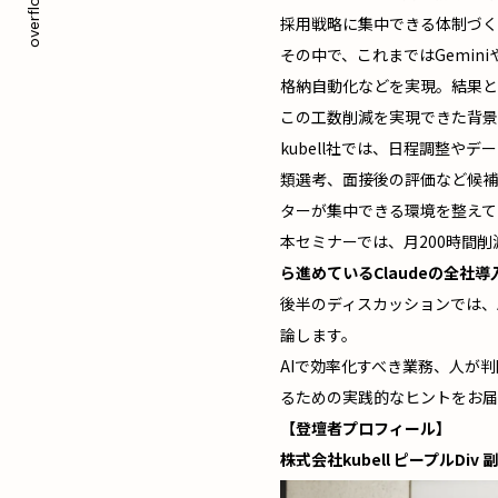
overflow, Inc.
採用戦略に集中できる体制づく
その中で、これまではGemi
格納自動化などを実現。結果と
この工数削減を実現できた背景
kubell社では、日程調整
類選考、面接後の評価など候補
ターが集中できる環境を整えて
本セミナーでは、月200時間
ら進めているClaudeの全
後半のディスカッションでは、
論します。
AIで効率化すべき業務、人が
るための実践的なヒントをお届
【登壇者プロフィール】
株式会社kubell ピープルDi