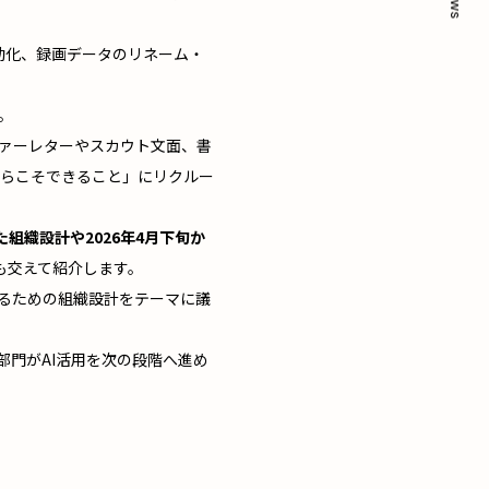
News
自動化、録画データのリネーム・
。
ファーレターやスカウト文面、書
らこそできること」にリクルー
組織設計や2026年4月下旬か
も交えて紹介します。
せるための組織設計をテーマに議
部門がAI活用を次の段階へ進め