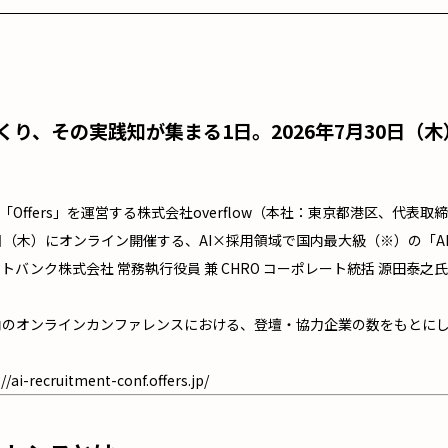
くり、その実践知が集まる1日。2026年7月30日（
Offers」を運営する株式会社overflow（本社：東京都港区、代表取
7月30日（木）にオンライン開催する、AI×採用領域で国内最大級（※）の「A
フトバンク株式会社 常務執行役員 兼 CHRO コーポレート統括 源田泰
国内のオンラインカンファレンスにおける、登壇・協力企業の数をもとにした
://ai-recruitment-conf.offers.jp/