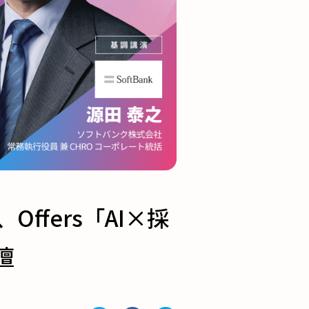
ffers「AI×採
壇