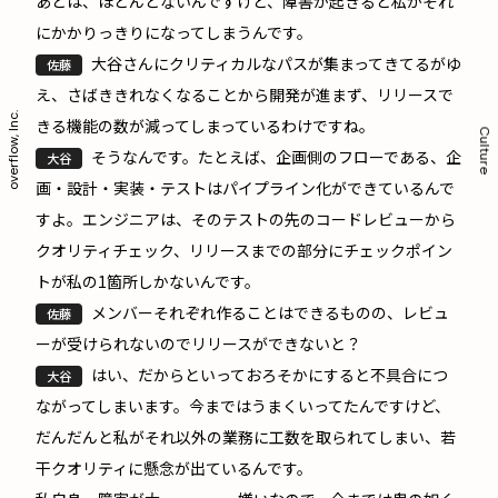
あとは、ほとんどないんですけど、障害が起きると私がそれ
にかかりっきりになってしまうんです。
大谷さんにクリティカルなパスが集まってきてるがゆ
佐藤
え、さばききれなくなることから開発が進まず、リリースで
overflow, Inc.
きる機能の数が減ってしまっているわけですね。
Culture
そうなんです。たとえば、企画側のフローである、企
大谷
画・設計・実装・テストはパイプライン化ができているんで
すよ。エンジニアは、そのテストの先のコードレビューから
クオリティチェック、リリースまでの部分にチェックポイン
トが私の1箇所しかないんです。
メンバーそれぞれ作ることはできるものの、レビュ
佐藤
ーが受けられないのでリリースができないと？
はい、だからといっておろそかにすると不具合につ
大谷
ながってしまいます。今まではうまくいってたんですけど、
だんだんと私がそれ以外の業務に工数を取られてしまい、若
干クオリティに懸念が出ているんです。