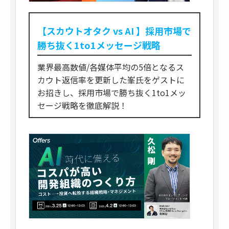
【スカウトオタク vs AI 】採用市場で
勝ち抜く1to1メッセージ戦略
業界最高数値/各媒体平均の5倍となるス
カウト返信率を更新した峯氏をゲストに
お招きし、採用市場で勝ち抜く1to1メッ
セージ戦略を徹底解説！