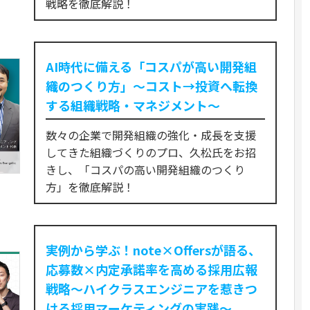
戦略を徹底解説！
AI時代に備える「コスパが高い開発組
織のつくり方」〜コスト→投資へ転換
する組織戦略・マネジメント〜
数々の企業で開発組織の強化・成長を支援
してきた組織づくりのプロ、久松氏をお招
きし、「コスパの高い開発組織のつくり
方」を徹底解説！
実例から学ぶ！note×Offersが語る、
応募数×内定承諾率を高める採用広報
戦略～ハイクラスエンジニアを惹きつ
ける採用マーケティングの実践～