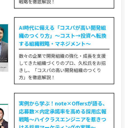
戦略を徹底解説！
AI時代に備える「コスパが高い開発組
織のつくり方」〜コスト→投資へ転換
する組織戦略・マネジメント〜
数々の企業で開発組織の強化・成長を支援
してきた組織づくりのプロ、久松氏をお招
きし、「コスパの高い開発組織のつくり
方」を徹底解説！
実例から学ぶ！note×Offersが語る、
応募数×内定承諾率を高める採用広報
戦略～ハイクラスエンジニアを惹きつ
ける採用マーケティングの実践～