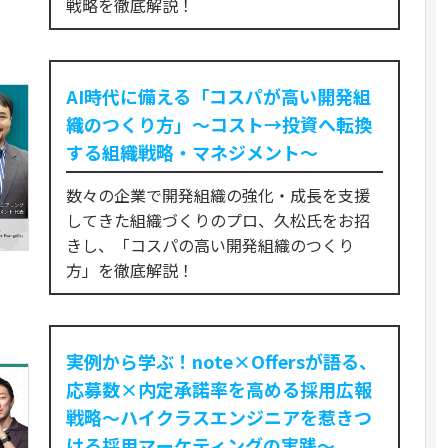
戦略を徹底解説！
AI時代に備える「コスパが高い開発組
織のつくり方」〜コスト→投資へ転換
する組織戦略・マネジメント〜
数々の企業で開発組織の強化・成長を支援
してきた組織づくりのプロ、久松氏をお招
きし、「コスパの高い開発組織のつくり
方」を徹底解説！
実例から学ぶ！note×Offersが語る、
応募数×内定承諾率を高める採用広報
戦略～ハイクラスエンジニアを惹きつ
ける採用マーケティングの実践～