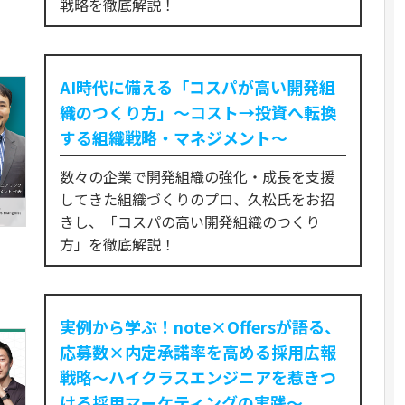
戦略を徹底解説！
AI時代に備える「コスパが高い開発組
織のつくり方」〜コスト→投資へ転換
する組織戦略・マネジメント〜
数々の企業で開発組織の強化・成長を支援
してきた組織づくりのプロ、久松氏をお招
きし、「コスパの高い開発組織のつくり
方」を徹底解説！
実例から学ぶ！note×Offersが語る、
応募数×内定承諾率を高める採用広報
戦略～ハイクラスエンジニアを惹きつ
ける採用マーケティングの実践～