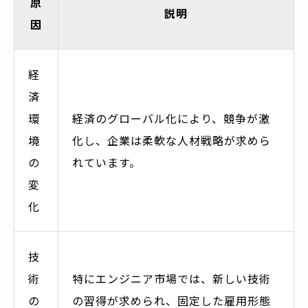
原
説明
因
経
済
環
経済のグローバル化により、競争が激
境
化し、企業は柔軟な人材戦略が求めら
の
れています。
変
化
技
術
特にエンジニア市場では、新しい技術
の
の習得が求められ、固定した雇用形態