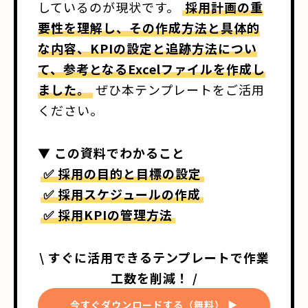
しているのが現状です。
採用計画の重
要性を理解し、その作成方法と具体的
な内容、KPIの設定と追跡方法につい
て、参考となるExcelファイルを作成し
ました。
ぜひ本テンプレートをご活用
ください。
▼ この資料でわかること
✅ 採用の目的と目標の設定
✅ 採用スケジュールの作成
✅ 採用KPIの管理方法
\ すぐに活用できるテンプレートで作業
工数を削減！ /
今すぐダウンロードする（無料） ▶