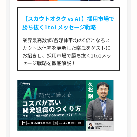
【スカウトオタク vs AI 】採用市場で
勝ち抜く1to1メッセージ戦略
業界最高数値/各媒体平均の5倍となるス
カウト返信率を更新した峯氏をゲストに
お招きし、採用市場で勝ち抜く1to1メッ
セージ戦略を徹底解説！