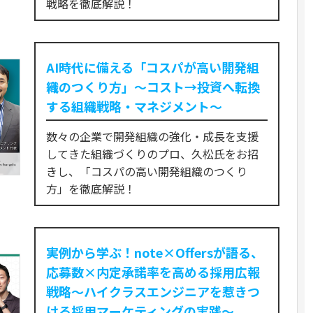
戦略を徹底解説！
AI時代に備える「コスパが高い開発組
織のつくり方」〜コスト→投資へ転換
する組織戦略・マネジメント〜
数々の企業で開発組織の強化・成長を支援
してきた組織づくりのプロ、久松氏をお招
きし、「コスパの高い開発組織のつくり
方」を徹底解説！
実例から学ぶ！note×Offersが語る、
応募数×内定承諾率を高める採用広報
戦略～ハイクラスエンジニアを惹きつ
ける採用マーケティングの実践～