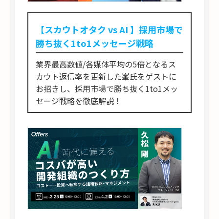
【スカウトオタク vs AI 】採用市場で
勝ち抜く1to1メッセージ戦略
業界最高数値/各媒体平均の5倍となるス
カウト返信率を更新した峯氏をゲストに
お招きし、採用市場で勝ち抜く1to1メッ
セージ戦略を徹底解説！