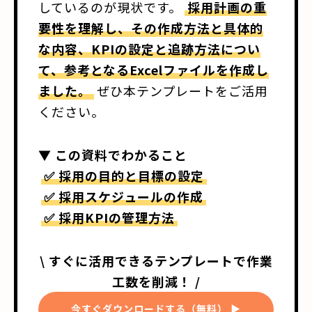
しているのが現状です。
採用計画の重
要性を理解し、その作成方法と具体的
な内容、KPIの設定と追跡方法につい
て、参考となるExcelファイルを作成し
ました。
ぜひ本テンプレートをご活用
ください。
▼ この資料でわかること
✅ 採用の目的と目標の設定
✅ 採用スケジュールの作成
✅ 採用KPIの管理方法
\ すぐに活用できるテンプレートで作業
工数を削減！ /
今すぐダウンロードする（無料） ▶