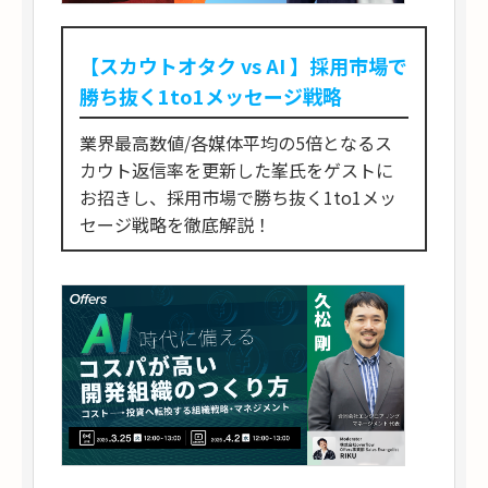
【スカウトオタク vs AI 】採用市場で
勝ち抜く1to1メッセージ戦略
業界最高数値/各媒体平均の5倍となるス
カウト返信率を更新した峯氏をゲストに
お招きし、採用市場で勝ち抜く1to1メッ
セージ戦略を徹底解説！