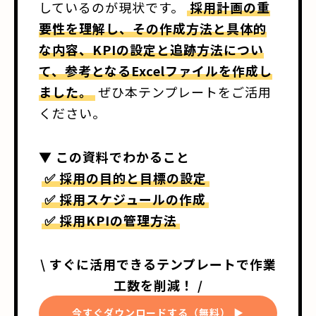
しているのが現状です。
採用計画の重
要性を理解し、その作成方法と具体的
な内容、KPIの設定と追跡方法につい
て、参考となるExcelファイルを作成し
ました。
ぜひ本テンプレートをご活用
ください。
▼ この資料でわかること
✅ 採用の目的と目標の設定
✅ 採用スケジュールの作成
✅ 採用KPIの管理方法
\ すぐに活用できるテンプレートで作業
工数を削減！ /
今すぐダウンロードする（無料） ▶