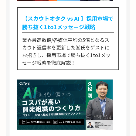
【スカウトオタク vs AI 】採用市場で
勝ち抜く1to1メッセージ戦略
業界最高数値/各媒体平均の5倍となるス
カウト返信率を更新した峯氏をゲストに
お招きし、採用市場で勝ち抜く1to1メッ
セージ戦略を徹底解説！