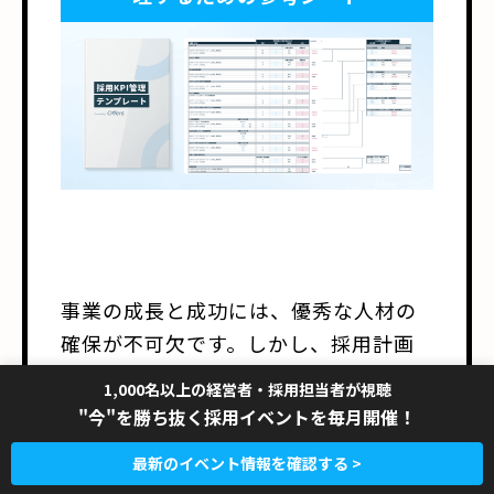
事業の成長と成功には、優秀な人材の
確保が不可欠です。しかし、採用計画
の作成と実行には、多くの企業が苦労
1,000名以上の経営者・採用担当者が視聴
しているのが現状です。
採用計画の重
"今"を勝ち抜く採用イベントを毎月開催！
要性を理解し、その作成方法と具体的
最新のイベント情報を確認する >
な内容、KPIの設定と追跡方法につい