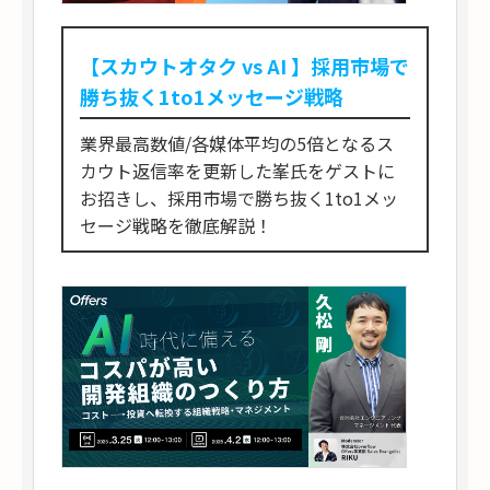
【スカウトオタク vs AI 】採用市場で
勝ち抜く1to1メッセージ戦略
業界最高数値/各媒体平均の5倍となるス
カウト返信率を更新した峯氏をゲストに
お招きし、採用市場で勝ち抜く1to1メッ
セージ戦略を徹底解説！